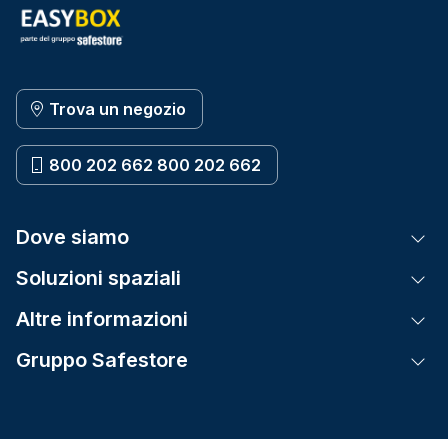
Trova un negozio
800 202 662 800 202 662
Dove siamo
Tog
Soluzioni spaziali
Tog
Altre informazioni
Tog
Gruppo Safestore
Tog