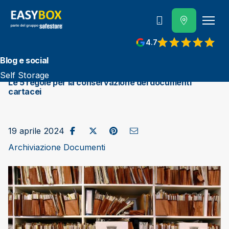
800 202 662
4.7
View reviews on Google
Blog e social
Self Storage
Le 5 regole per la conservazione dei documenti
cartacei
Condividi su Facebook
Pubblica su X/Twitter
Condividi su Pinterest
Invia come e-mail
19 aprile 2024
Archiviazione Documenti