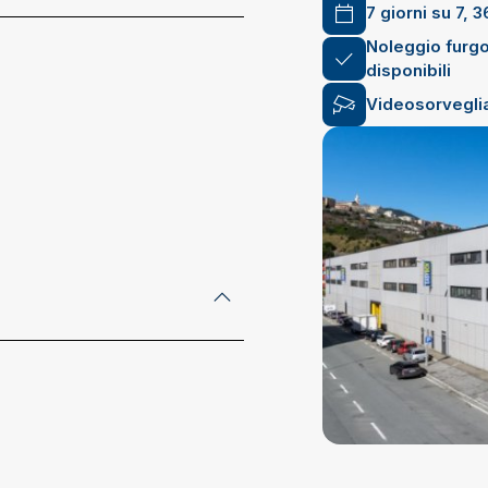
7 giorni su 7, 3
Noleggio furgo
disponibili
Videosorvegli
address