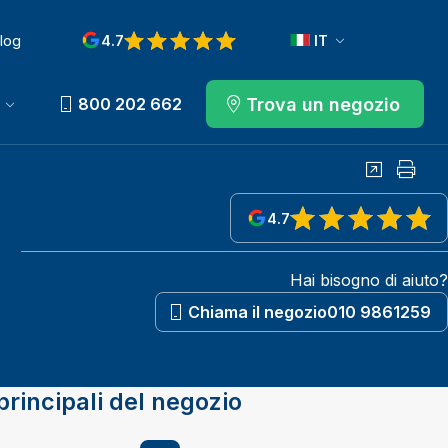
log
4.7
IT
View reviews on Google
Trova un negozio
800 202 662
Condividi
Stamp
4.7
View reviews on Google
Hai bisogno di aiuto?
Chiama il negozio
010 9861259
principali del negozio