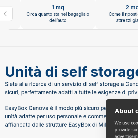
Changing the current slide of this carousel will chan
1 mq
2 m
in due
Circa quanto sta nel bagagliaio
Come il riposti
dell’auto
attrezzi gi
Unità di self stor
Siete alla ricerca di un servizio di self storage a Ge
sicuri, perfettamente adatti a tutte le esigenze di priv
EasyBox Genova è il modo più sicuro per soddisfare 
About c
unità adatte per uso personale e commerciale, al servi
We use cook
affiancata dalle strutture EasyBox di Milano, Roma, F
provide so
advertisem