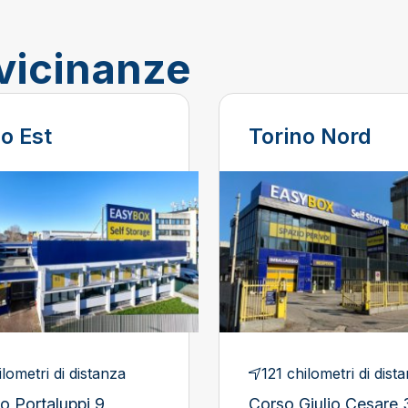
 vicinanze
o Est
Torino Nord
ilometri di distanza
121 chilometri di dist
ro Portaluppi 9
Corso Giulio Cesare