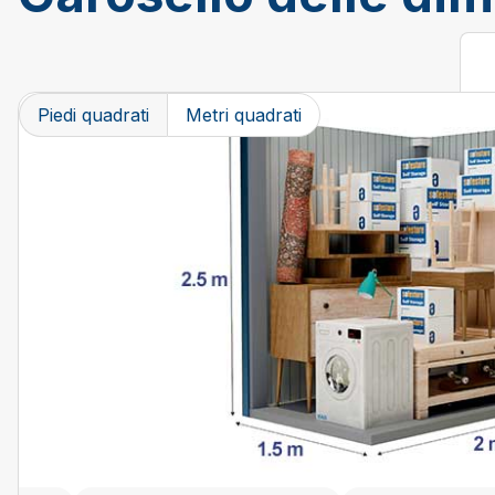
Changing the current slide of this carousel will chang
Piedi quadrati
Metri quadrati