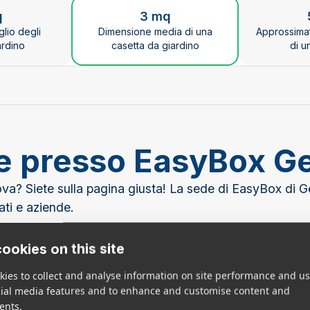
ge the current slide of the preceding main image carous
q
3 mq
glio degli
Dimensione media di una
Approssima
ardino
casetta da giardino
di u
age presso EasyBox 
nova? Siete sulla pagina giusta! La sede di EasyBox di G
ati e aziende.
le vostre esigenze di self storage Genova. Il nostro 
ookies on this site
zio di residenti e aziende della zona e non solo. Se sie
ies to collect and analyse information on site performance and us
irenze e Torino. Che si tratti di deposito merci a Geno
cial media features and to enhance and customise content and
ents.