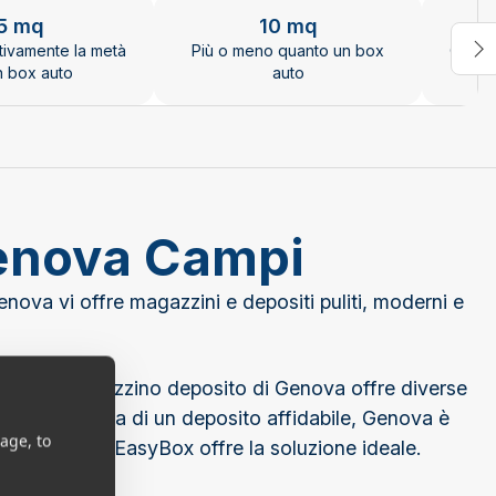
el.
5 mq
10 mq
tivamente la metà
Più o meno quanto un box
Quant
n box auto
auto
Genova Campi
enova vi offre magazzini e depositi puliti, moderni e
moderno magazzino deposito di Genova offre diverse
te alla ricerca di un deposito affidabile, Genova è
age, to
va o altrove, EasyBox offre la soluzione ideale.