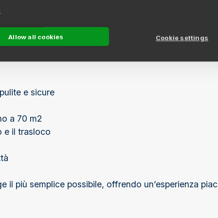
e
à di self storage e box depositi in affitto, adatte sia all
Allow all cookies
Cookie settings
la vostra attività o per conservare i mobili durante un
ulite e sicure
ino a 70 m2
o e il trasloco
ttà
e il più semplice possibile, offrendo un’esperienza pia