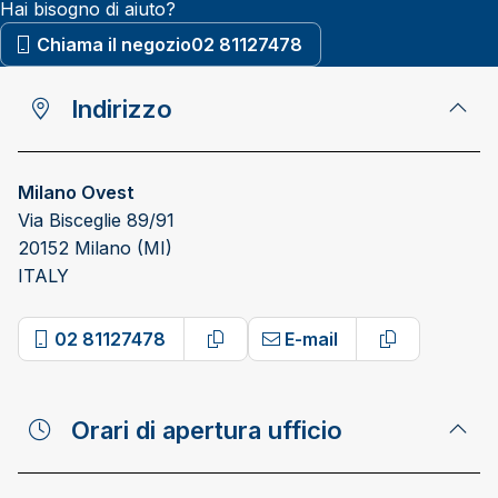
Hai bisogno di aiuto?
Chiama il negozio
02 81127478
Indirizzo
Milano Ovest
Via Bisceglie 89/91
20152 Milano (MI)
ITALY
02 81127478
E-mail
Copy phone number
Copy email 
Orari di apertura ufficio