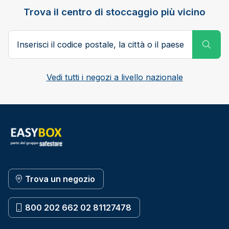
Trova il centro di stoccaggio più vicino
Codice postale, città o paese
Subm
Vedi tutti i negozi a livello nazionale
Trova un negozio
800 202 662 02 81127478