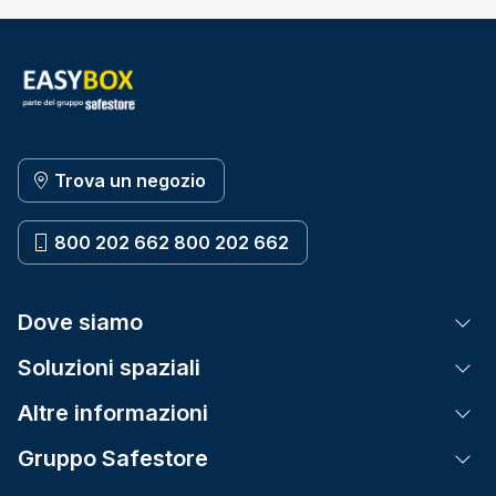
Trova un negozio
800 202 662 800 202 662
Dove siamo
Tog
Soluzioni spaziali
Tog
Altre informazioni
Tog
Gruppo Safestore
Tog