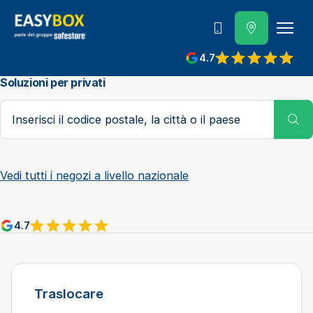
800 202 662
4.7
View reviews on Google
Soluzioni per privati
Codice postale, città o paese
Su
Vedi tutti i negozi a livello nazionale
4.7
View reviews on Google
Traslocare