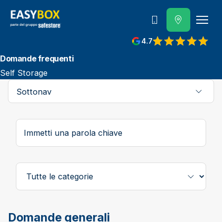
800 202 662
4.7
View reviews on Google
Domande frequenti
Self Storage
Sottonav
L'elenco verrà aggiornato automaticamente quando cambian
Immetti una parola chiave
Category
Domande generali