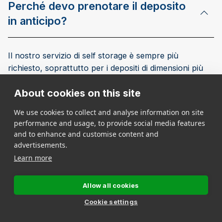
Perché devo prenotare il deposito
in anticipo?
Il nostro servizio di self storage è sempre più
richiesto, soprattutto per i depositi di dimensioni più
popolari.
About cookies on this site
Per avere la certezza di disporre di un deposito
We use cookies to collect and analyse information on site
quando se ne ha l’esigenza, è possibile prenotare lo
performance and usage, to provide social media features
spazio in anticipo.
and to enhance and customise content and
advertisements.
Il nostro processo di prenotazione garantisce il box al
Learn more
prezzo concordato durante la prenotazione. Ti
ricordiamo inoltre che la prenotazione non è
Allow all cookies
vincolante ai fini contrattuali.
Cookie settings
Chiedi maggiori informazioni a uno dei nostri