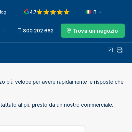
log
4.7
IT
View reviews on Google
Trova un negozio
800 202 662
Condividi
Stamp
o più veloce per avere rapidamente le risposte che
ontattato al più presto da un nostro commerciale.