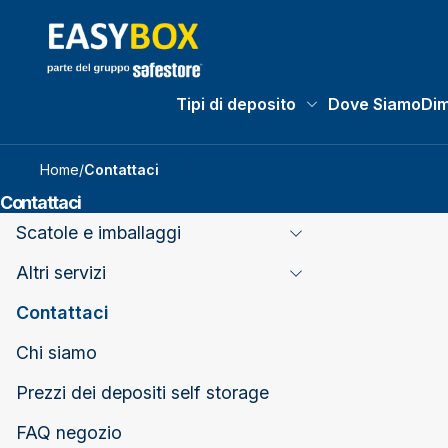
Tipi di deposito
Dove Siamo
Dim
Tipi di deposito subm
Home
/
Contattaci
Contattaci
Scatole e imballaggi
Toggle Page Listing
Altri servizi
Toggle Page Listing
Contattaci
Chi siamo
Prezzi dei depositi self storage
FAQ negozio