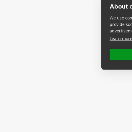
About c
We use cook
provide so
advertisem
Learn mor