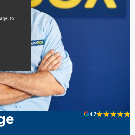
age, to
ge
4.7
View reviews on Go