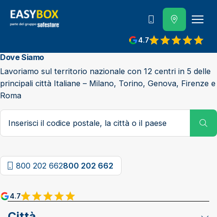
800 202 662
4.7
View reviews on Google
Dove Siamo
Lavoriamo sul territorio nazionale con 12 centri in 5 delle
principali città Italiane – Milano, Torino, Genova, Firenze e
Roma
Codice postale, città o paese
Su
800 202 662
800 202 662
4.7
View reviews on Google
Città