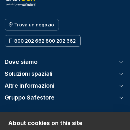
Trova un negozio
800 202 662 800 202 662
Dove siamo
Tog
Soluzioni spaziali
Tog
Altre informazioni
Tog
Gruppo Safestore
Tog
About cookies on this site
Informativa sulla privacy