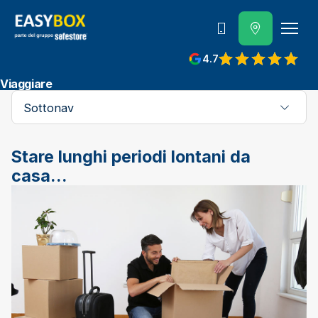
800 202 662
4.7
View reviews on Google
Viaggiare
Sottonav
Stare lunghi periodi lontani da
casa…