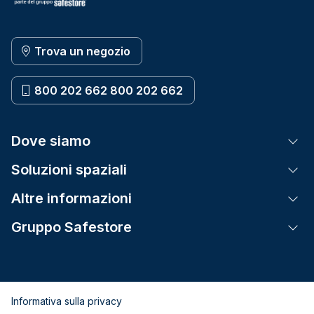
Trova un negozio
800 202 662 800 202 662
Dove siamo
Tog
Soluzioni spaziali
Tog
Altre informazioni
Tog
Gruppo Safestore
Tog
Informativa sulla privacy