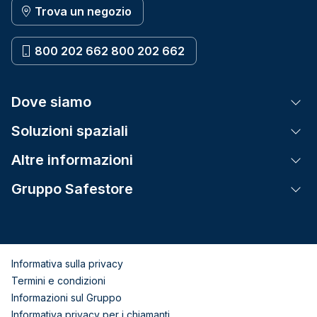
Trova un negozio
800 202 662 800 202 662
Dove siamo
Tog
Soluzioni spaziali
Tog
Altre informazioni
Tog
Gruppo Safestore
Tog
Informativa sulla privacy
Termini e condizioni
Informazioni sul Gruppo
Informativa privacy per i chiamanti