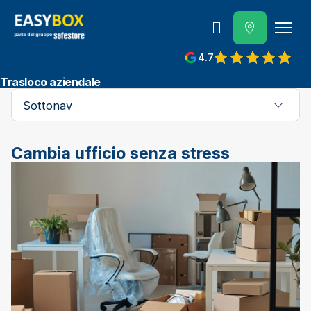
800 202 662
4.7
View reviews on Google
Trasloco aziendale
Sottonav
Cambia ufficio senza stress