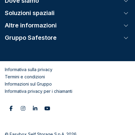
Dove siamo
Tog
Soluzioni spaziali
Tog
Altre informazioni
Tog
Gruppo Safestore
Tog
Informativa sulla privacy
Termini e condizioni
Informazioni sul Gruppo
Informativa privacy per i chiamanti
© Easybox Self Storage S.p.A. 2026