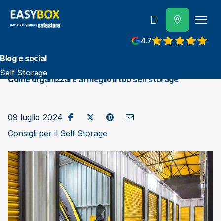
800 202 662
4.7
View reviews on Google
Blog e social
Self Storage
Come organizzare al meglio il tuo self storage
Condividi su Facebook
Pubblica su X/Twitter
Condividi su Pinterest
Invia come e-mail
09 luglio 2024
Consigli per il Self Storage