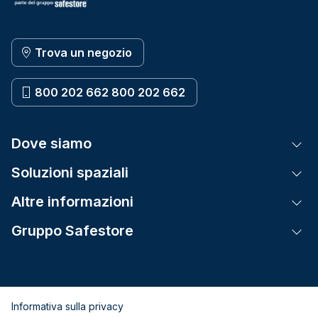
Trova un negozio
800 202 662 800 202 662
Dove siamo
Tog
Soluzioni spaziali
Tog
Altre informazioni
Tog
Gruppo Safestore
Tog
Informativa sulla privacy