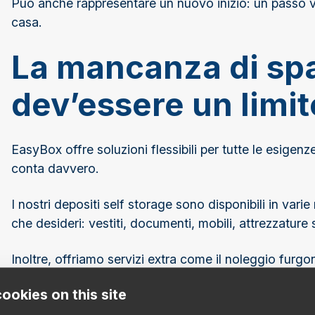
Può anche rappresentare un nuovo inizio: un passo vers
casa.
La mancanza di sp
dev’essere un limit
EasyBox offre soluzioni flessibili per tutte le esigenz
conta davvero.
I nostri depositi self storage sono disponibili in var
che desideri: vestiti, documenti, mobili, attrezzature 
Inoltre, offriamo servizi extra come il noleggio furgo
imballaggio per rendere l’esperienza ancora più semp
ookies on this site