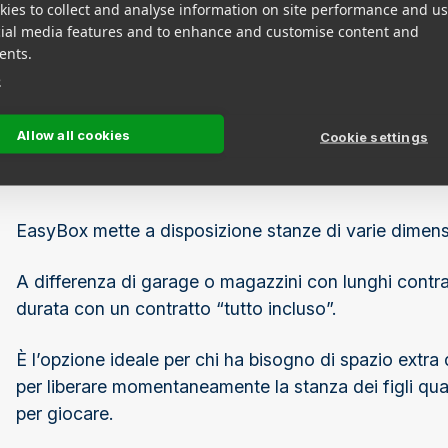
Accesso comodo e
ies to collect and analyse information on site performance and us
cial media features and to enhance and customise content and
ents.
I nostri spazi self storage sono accessibili, 7 giorni 
e
asciutto e sicuro.
Allow all cookies
Cookie settings
Una soluzione su m
EasyBox mette a disposizione stanze di varie dimension
A differenza di garage o magazzini con lunghi contra
durata con un contratto “tutto incluso”.
È l’opzione ideale per chi ha bisogno di spazio extra 
per liberare momentaneamente la stanza dei figli qu
per giocare.