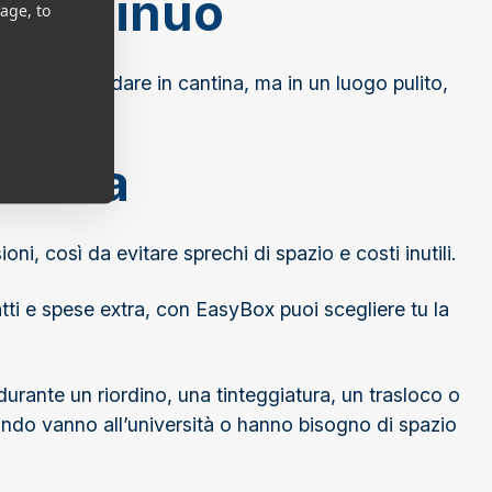
 continuo
age, to
su 7. Come andare in cantina, ma in un luogo pulito,
isura
i, così da evitare sprechi di spazio e costi inutili.
tti e spese extra, con EasyBox puoi scegliere tu la
durante un riordino, una tinteggiatura, un trasloco o
ando vanno all’università o hanno bisogno di spazio