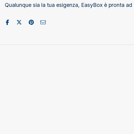
Qualunque sia la tua esigenza, EasyBox è pronta ad ai
Condividi su Facebook
Pubblica su X/Twitter
Condividi su Pinterest
Invia come e-mail