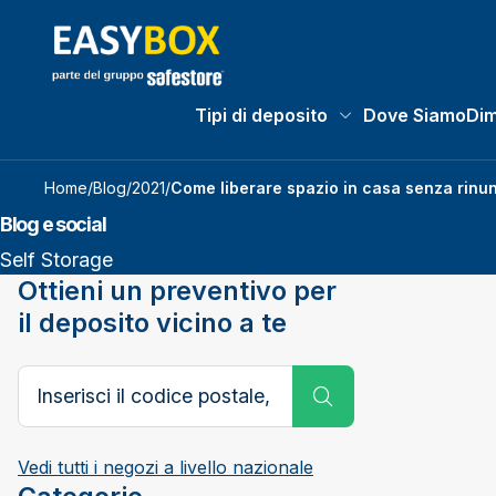
Tipi di deposito
Dove Siamo
Dim
Tipi di deposito subm
Home
/
Blog
/
2021
/
Come liberare spazio in casa senza rinu
Blog e social
Self Storage
Ottieni un preventivo per
il deposito vicino a te
Codice postale, città o paese
Submit Search
Vedi tutti i negozi a livello nazionale