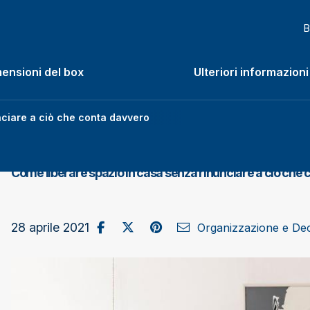
B
ensioni del box
Ulteriori informazioni
enu
nciare a ciò che conta davvero
Come liberare spazio in casa senza rinunciare a ciò che
Condividi su Facebook
Pubblica su X/Twitter
Condividi su Pinterest
Invia come e-mail
28 aprile 2021
Organizzazione e Dec