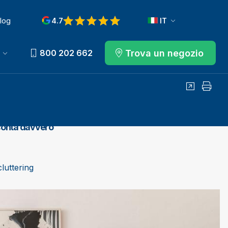
log
4.7
IT
View reviews on Google
Trova un negozio
800 202 662
Condividi
Stamp
 conta davvero
luttering