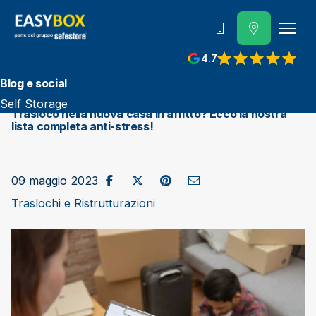
800 202 662
4.7
View reviews on Google
Blog e social
Self Storage
Trasloco nella nuova casa in affitto? Ecco la nostra
lista completa anti-stress!
Condividi su Facebook
Pubblica su X/Twitter
Condividi su Pinterest
Invia come e-mail
09 maggio 2023
Traslochi e Ristrutturazioni