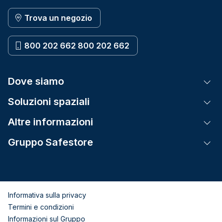
Trova un negozio
800 202 662 800 202 662
Dove siamo
Tog
Soluzioni spaziali
Tog
Altre informazioni
Tog
Gruppo Safestore
Tog
Informativa sulla privacy
Termini e condizioni
Informazioni sul Gruppo