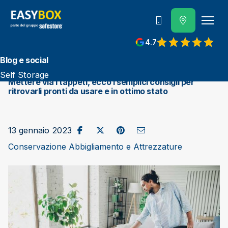
800 202 662
4.7
View reviews on Google
Blog e social
Self Storage
Mettere via i tappeti, ecco i semplici consigli per
ritrovarli pronti da usare e in ottimo stato
Condividi su Facebook
Pubblica su X/Twitter
Condividi su Pinterest
Invia come e-mail
13 gennaio 2023
Conservazione Abbigliamento e Attrezzature