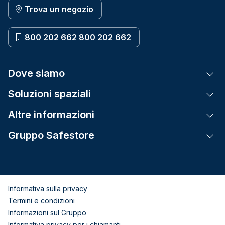
Trova un negozio
800 202 662 800 202 662
Dove siamo
Tog
Soluzioni spaziali
Tog
Altre informazioni
Tog
Gruppo Safestore
Tog
Informativa sulla privacy
Termini e condizioni
Informazioni sul Gruppo
Informativa privacy per i chiamanti