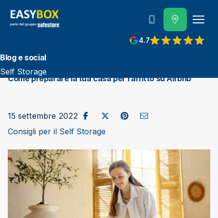
800 202 662
4.7
View reviews on Google
Blog e social
Self Storage
Come preparare la tua casa per l’affitto su Airbnb
Condividi su Facebook
Pubblica su X/Twitter
Condividi su Pinterest
Invia come e-mail
15 settembre 2022
Consigli per il Self Storage