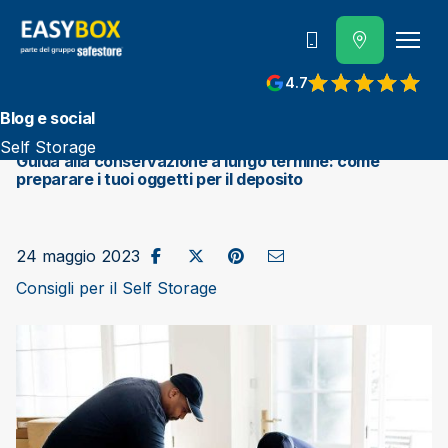
800 202 662
4.7
View reviews on Google
Blog e social
Self Storage
Guida alla conservazione a lungo termine: come
preparare i tuoi oggetti per il deposito
Condividi su Facebook
Pubblica su X/Twitter
Condividi su Pinterest
Invia come e-mail
24 maggio 2023
Consigli per il Self Storage