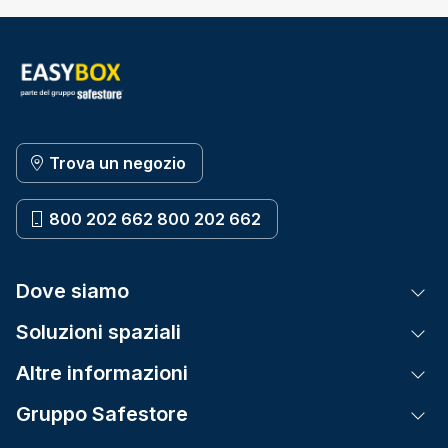
Trova un negozio
800 202 662 800 202 662
Dove siamo
Tog
Soluzioni spaziali
Tog
Altre informazioni
Tog
Gruppo Safestore
Tog