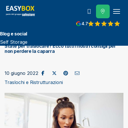
800 202 662
4.7
View reviews on Google
Blog e social
Self Storage
State per traslocare? Ecco tutti i nostri consigli per
non perdere la caparra
Condividi su Facebook
Pubblica su X/Twitter
Condividi su Pinterest
Invia come e-mail
10 giugno 2022
Traslochi e Ristrutturazioni