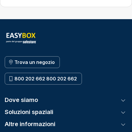
Trova un negozio
800 202 662 800 202 662
Dove siamo
Tog
Soluzioni spaziali
Tog
Altre informazioni
Tog