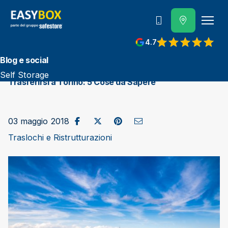
800 202 662
4.7
View reviews on Google
Blog e social
Self Storage
Trasferirsi a Torino: 5 Cose da Sapere
Condividi su Facebook
Pubblica su X/Twitter
Condividi su Pinterest
Invia come e-mail
03 maggio 2018
Traslochi e Ristrutturazioni