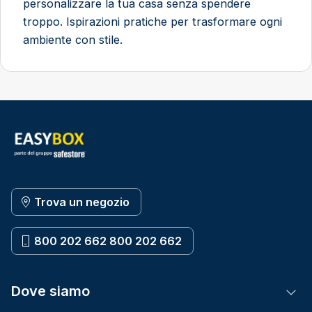
personalizzare la tua casa senza spendere
troppo. Ispirazioni pratiche per trasformare ogni
ambiente con stile.
Trova un negozio
800 202 662 800 202 662
Dove siamo
Tog