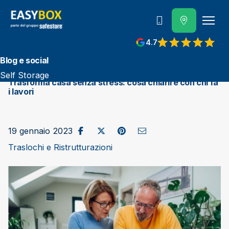
800 202 662
4.7
View reviews on Google
Blog e social
Self Storage
Trasforma casa senza stress: cosa chiarire con chi fa
i lavori
Condividi su Facebook
Pubblica su X/Twitter
Condividi su Pinterest
Invia come e-mail
19 gennaio 2023
Traslochi e Ristrutturazioni