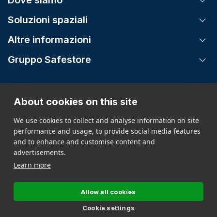
Soluzioni spaziali
Tog
Altre informazioni
Tog
Gruppo Safestore
Tog
About cookies on this site
Informativa sulla privacy
We use cookies to collect and analyse information on site
Termini e condizioni
performance and usage, to provide social media features
Informazioni sul Gruppo
and to enhance and customise content and
Informativa privacy per i chiamanti
advertisements.
Learn more
Allow all cookies
Cookie settings
© Easybox Self Storage S.p.A. 2026