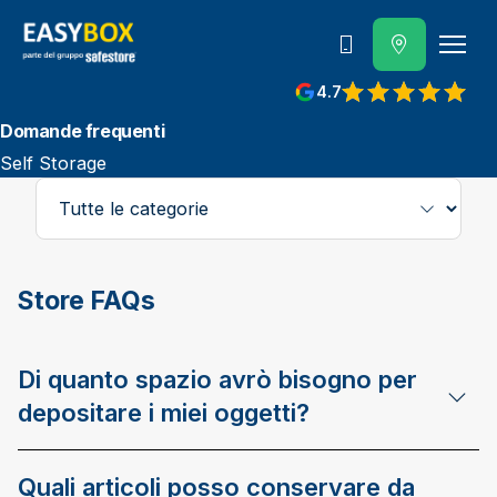
800 202 662
4.7
View reviews on Google
Domande frequenti
Self Storage
L'elenco verrà aggiornato automaticamente quando cambian
Category
Store FAQs
Di quanto spazio avrò bisogno per
depositare i miei oggetti?
Quali articoli posso conservare da