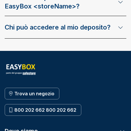
EasyBox <storeName>?
Chi può accedere al mio deposito?
Trova un negozio
800 202 662 800 202 662
Dove siamo
Tog