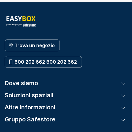
Trova un negozio
800 202 662 800 202 662
Dove siamo
Tog
Soluzioni spaziali
Tog
Altre informazioni
Tog
Gruppo Safestore
Tog