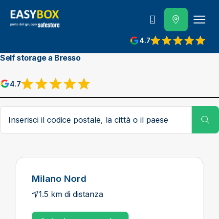
800 202 662
4.7
View reviews on Google
Self storage a Bresso
4.7
View reviews on Google
Codice postale, città o paese
Su
Milano Nord
1.5 km di distanza