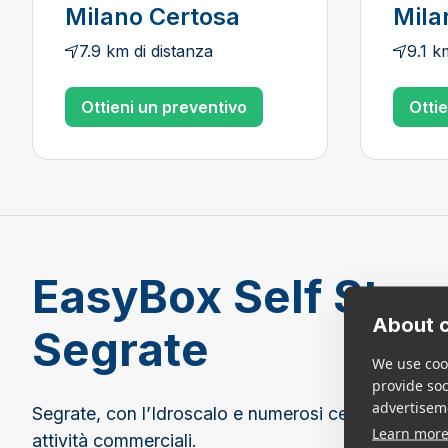
Milano Certosa
Mila
7.9 km di distanza
9.1 k
Ottieni un preventivo
Otti
EasyBox Self Stor
About c
Segrate
We use cook
provide so
advertisem
Segrate, con l’Idroscalo e numerosi centri direziona
Learn mor
attività commerciali.