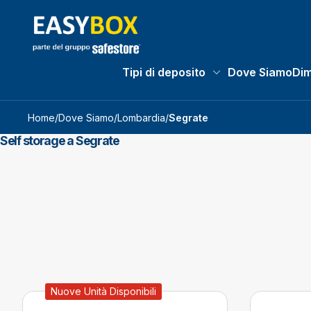
Tipi di deposito
Dove Siamo
Dim
Tipi di deposito subm
Home
/
Dove Siamo
/
Lombardia
/
Segrate
Self storage a Segrate
Nuove Unità Disponibili