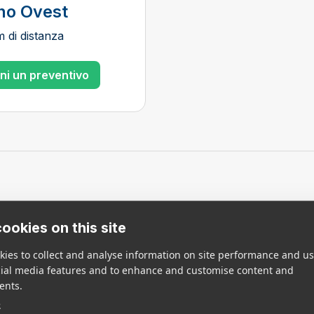
no Ovest
m di distanza
eni un preventivo
age a
ookies on this site
ies to collect and analyse information on site performance and us
cial media features and to enhance and customise content and
ents.
li, unisce aree verdi ad
e