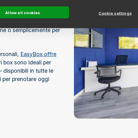
Allow all cookies
 gli abitanti di Segrate
Cookie settings
onserva i tuoi beni in
ione o semplicemente per
ersonali,
EasyBox offre
tri box sono ideali per
disponibili in tutte le
i per prenotare oggi